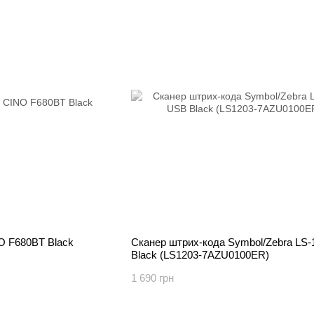
O F680BT Black
Сканер штрих-кода Symbol/Zebra LS
Black (LS1203-7AZU0100ER)
1 690 грн