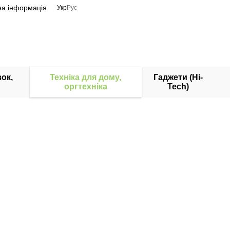
на інформація
Укр
Рус
ок,
Техніка для дому,
Гаджети (Hi-
оргтехніка
Tech)