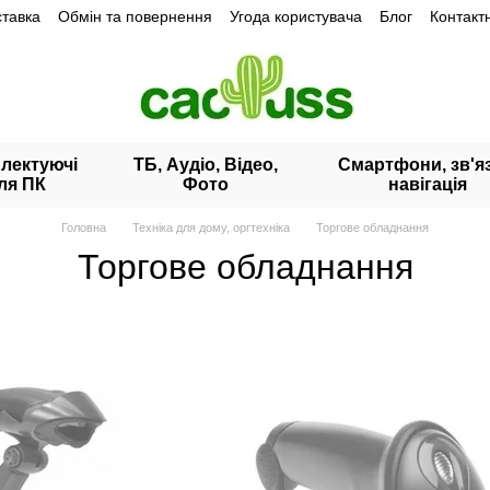
ставка
Обмін та повернення
Угода користувача
Блог
Контакт
лектуючі
ТБ, Аудіо, Відео,
Смартфони, зв'яз
ля ПК
Фото
навігація
Головна
Техніка для дому, оргтехніка
Торгове обладнання
Торгове обладнання