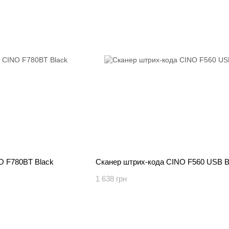
O F780BT Black
Сканер штрих-кода CINO F560 USB B
1 638 грн