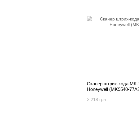
Сканер штрих-кода MK-
Honeywell (MK9540-77A
2 218 грн