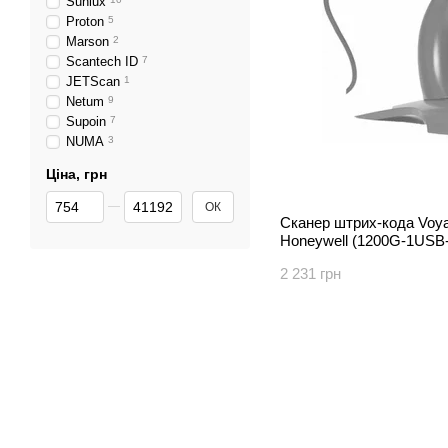
Sunlux
Proton
5
Marson
2
Scantech ID
7
JETScan
1
Netum
9
Supoin
7
NUMA
3
Ціна, грн
Від Ціна, грн
До Ціна, грн
ОК
Сканер штрих-кода Voy
Honeywell (1200G-1USB
2 231 грн