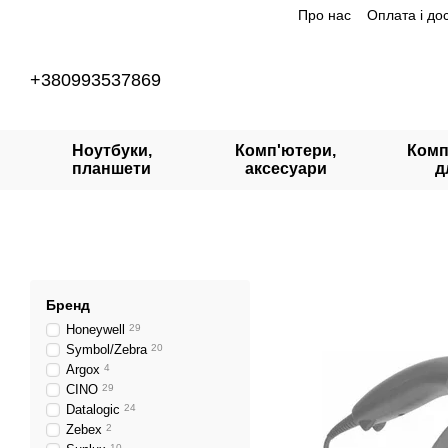
Про нас
Оплата і до
Перейти до основного контенту
+380993537869
Ноутбуки,
Комп'ютери,
Комп
планшети
аксесуари
д
Бренд
Honeywell
29
Symbol/Zebra
20
Argox
4
CINO
29
Datalogic
24
Zebex
2
10