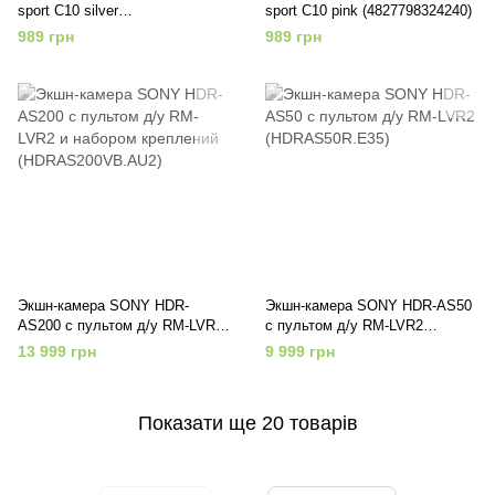
sport C10 silver
sport C10 pink (4827798324240)
(4827798324233)
989 грн
989 грн
Экшн-камера SONY HDR-
Экшн-камера SONY HDR-AS50
AS200 c пультом д/у RM-LVR2
c пультом д/у RM-LVR2
и набором креплений
(HDRAS50R.E35)
13 999 грн
9 999 грн
(HDRAS200VB.AU2)
Показати ще 20 товарів