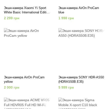
Экшн-камера Xiaomi Yi Sport
Экшн-камера AirOn ProCam
White Basic International Edition
blue
(6926930100600)
2 299 грн
1 998 грн
Экшн-камера AirOn ProCam
Экшн-камера SONY HDR-AS50
yellow
(HDRAS50B.E35)
2 000 грн
5 999 грн