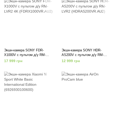
Экшн-камера SONY FDR-
Экшн-камера SONY HDR-
X1000V с пультом д/у RM-
AS200V с пультом д/у RM-
LVR2 4K (FDRX1000VR.AU2)
LVR2 (HDRAS200VR.AU2)
17 999 грн
12 999 грн