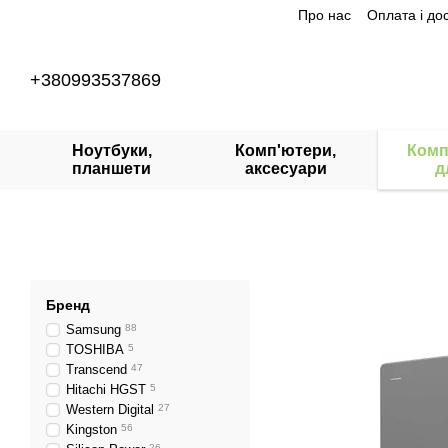
Про нас
Оплата і до
Перейти до основного контенту
+380993537869
Ноутбуки,
Комп'ютери,
Комп
планшети
аксесуари
д
Бренд
Samsung
88
TOSHIBA
5
Transcend
47
Hitachi HGST
5
Western Digital
27
Kingston
56
26