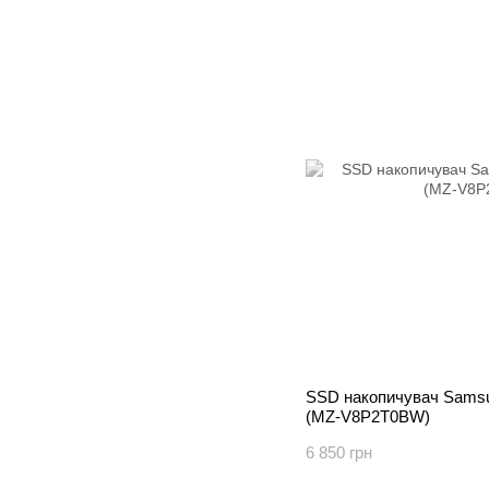
SSD накопичувач Sams
(MZ-V8P2T0BW)
6 850 грн