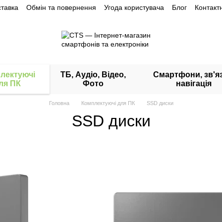
ставка
Обмін та повернення
Угода користувача
Блог
Контакт
лектуючі
ТБ, Аудіо, Відео,
Смартфони, зв'яз
ля ПК
Фото
навігація
Головна
Комплектуючі для ПК
SSD диски
SSD диски