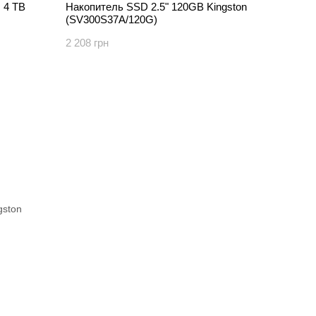
 4 TB
Накопитель SSD 2.5" 120GB Kingston
(SV300S37A/120G)
2 208 грн