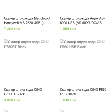
Сканер штрих-кода Metrologic/
Сканер штрих-кода Argox AS-
Honeywell MS-7820 USB ()
8000 USB (AS-8000URG/AS-
8000URВ)
7 262 грн
1 050 грн
Сканер штрих-кода CINO
Сканер штрих-кода CINO F560
F780BT Black
USB Black
9 828 грн
1 638 грн