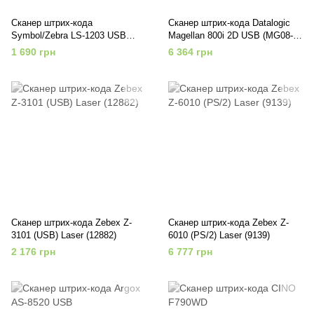
Сканер штрих-кода
Сканер штрих-кода Datalogic
Symbol/Zebra LS-1203 USB
Magellan 800i 2D USB (MG08-
Black (LS1203-7AZU0100ER)
004121-0040)
1 690 грн
6 364 грн
Сканер штрих-кода Zebex Z-
Сканер штрих-кода Zebex Z-
3101 (USB) Laser (12882)
6010 (PS/2) Laser (9139)
2 176 грн
6 777 грн