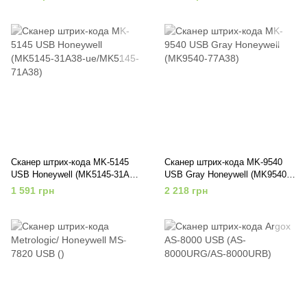
Сканер штрих-кода MK-5145
Сканер штрих-кода MK-9540
USB Honeywell (MK5145-31A38-
USB Gray Honeywell (MK9540-
ue/MK5145-71A38)
77A38)
1 591 грн
2 218 грн