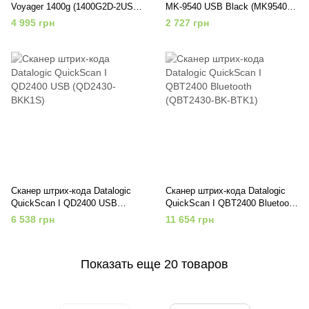
Voyager 1400g (1400G2D-2USB-
MK-9540 USB Black (MK9540-
1)
37A38)
4 995 грн
2 727 грн
Сканер штрих-кода Datalogic
Сканер штрих-кода Datalogic
QuickScan I QD2400 USB
QuickScan I QBT2400 Bluetooth
(QD2430-BKK1S)
(QBT2430-BK-BTK1)
6 538 грн
11 654 грн
Показать еще 20 товаров