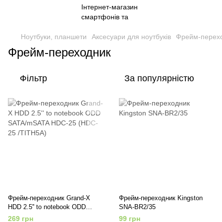
Ноутбуки, планшети
Аксесуари для ноутбуків
Фрейм-перех
Фрейм-переходник
Фільтр
За популярністю
Фрейм-переходник Grand-X
Фрейм-переходник Kingston
HDD 2.5'' to notebook ODD
SNA-BR2/35
SATA/mSATA HDC-25 (HDC-25
269 грн
99 грн