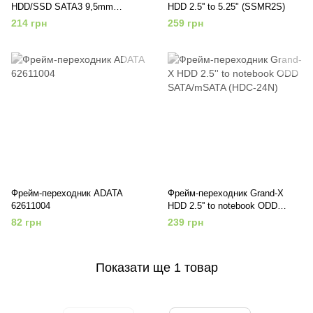
HDD/SSD SATA3 9,5mm
HDD 2.5'' to 5.25" (SSMR2S)
(NSTOR-9-P)
214 грн
259 грн
Фрейм-переходник ADATA
Фрейм-переходник Grand-X
62611004
HDD 2.5'' to notebook ODD
SATA/mSATA (HDC-24N)
82 грн
239 грн
Показати ще 1 товар