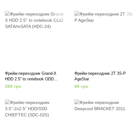
/TITH5A)
Фрейм-переходник Grand-X
Фрейм-переходник 2T 3S-P
HDD 2.5'' to notebook ODD
AgeStar
SATA/mSATA (HDC-24)
269 грн
69 грн