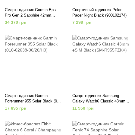
Смарт-годинник Garmin Epix
Спортивний годинник Polar
Pro Gen 2 Sapphire 42mm
Pacer Night Black (900102174)
Carbon G. DLC Ti. with Black
34 370 грн
7 299 грн
Band (010-02802-14/15)
Смарт-годинник Garmin
Смарт-годинник Samsung
Forerunner 955 Solar Black (010-
Galaxy Watch6 Classic 43mm
02638-00/20/H0)
eSIM Black (SM-R955FZKA)
17 695 грн
11 550 грн