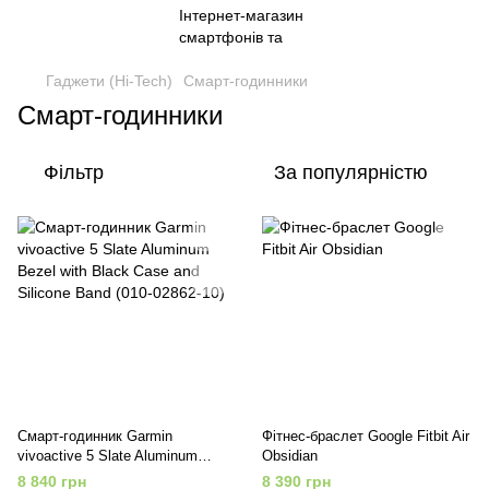
Гаджети (Hi-Tech)
Смарт-годинники
Смарт-годинники
Фільтр
За популярністю
Смарт-годинник Garmin
Фітнес-браслет Google Fitbit Air
vivoactive 5 Slate Aluminum
Obsidian
Bezel with Black Case and
8 840 грн
8 390 грн