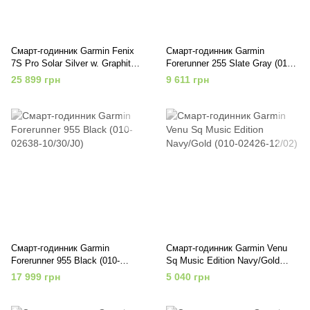
Смарт-годинник Garmin Fenix
Смарт-годинник Garmin
7S Pro Solar Silver w. Graphite
Forerunner 255 Slate Gray (010-
Band (010-02776-00/01)
02641-00/10/43)
25 899 грн
9 611 грн
Смарт-годинник Garmin
Смарт-годинник Garmin Venu
Forerunner 955 Black (010-
Sq Music Edition Navy/Gold
02638-10/30/J0)
(010-02426-12/02)
17 999 грн
5 040 грн