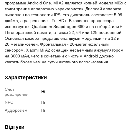
программе Android One. Mi A2 является копией модели Mi6x с
точки зрения аппаратных характеристик. Дисплей аппарата
выполнен по технологии IPS, его диагональ составляет 5,99
дюйма, а разрешение - FullHD+. В качестве процессора
используется Qualcomm Snapdragon 660 и на выбор 4 или 6
ГБ оперативной памяти, а также 32, 64 или 128 постоянной.
Основная камера представлена двумя модулями - на 12 и
20
мегапикселей. Фронтальная - 20-мегапиксельным
сенсором. Xiaomi Mi A2 оснащен несъемным аккумулятором
на 3000 мАч, чего в сочетании с чистым Android должно
хватать более чем на сутки активного использования.
Характеристики
Слот
Ні
розширення
NFC
Ні
Аудіороз'єм
Ні
Відгуки