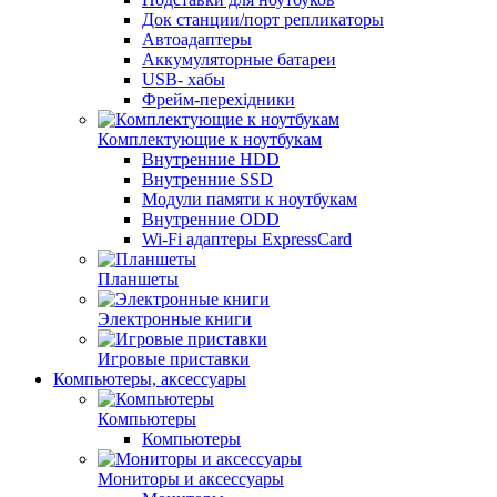
Док станции/порт репликаторы
Автоадаптеры
Аккумуляторные батареи
USB- хабы
Фрейм-перехідники
Комплектующие к ноутбукам
Внутренние HDD
Внутренние SSD
Модули памяти к ноутбукам
Внутренние ODD
Wi-Fi адаптеры ExpressCard
Планшеты
Электронные книги
Игровые приставки
Компьютеры, аксессуары
Компьютеры
Компьютеры
Мониторы и аксессуары