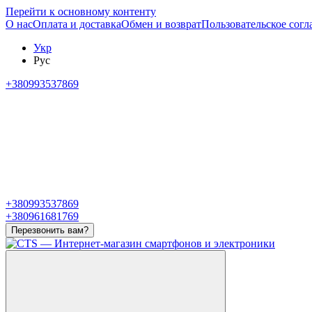
Перейти к основному контенту
О нас
Оплата и доставка
Обмен и возврат
Пользовательское сог
Укр
Рус
+380993537869
+380993537869
+380961681769
Перезвонить вам?