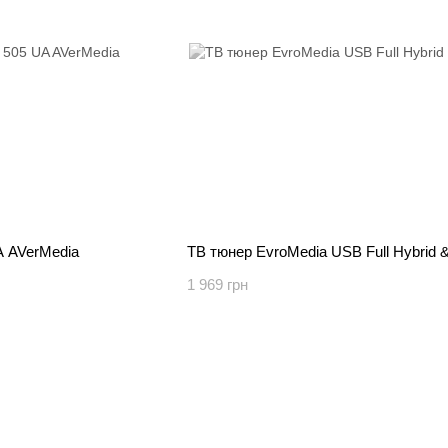
A AVerMedia
ТВ тюнер EvroMedia USB Full Hybrid &
1 969 грн