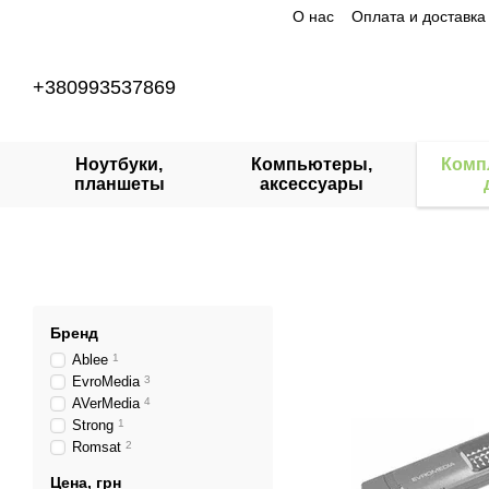
О нас
Оплата и доставка
Перейти к основному контенту
+380993537869
Ноутбуки,
Компьютеры,
Комп
планшеты
аксессуары
Бренд
Ablee
1
EvroMedia
3
AVerMedia
4
Strong
1
Romsat
2
Цена, грн