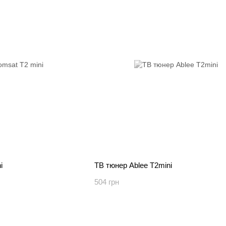
i
ТВ тюнер Ablee T2mini
504 грн