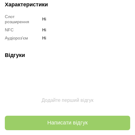
Характеристики
Слот
Ні
розширення
NFC
Ні
Аудіороз'єм
Ні
Відгуки
Додайте перший відгук
Написати відгук