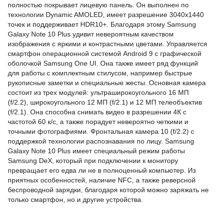
полностью покрывает лицевую панель. Он выполнен по
технологии Dynamic AMOLED, имеет разрешение 3040х1440
точек и поддерживает HDR10+. Благодаря этому Samsung
Galaxy Note 10 Plus удивит
невероятным качеством
изображения с яркими и контрастными цветами. Управляется
смартфон операционной системой Android 9 с графической
оболочкой Samsung One UI. Она также имеет ряд функций
для работы с комплектным стилусом, например быстрые
рукописные заметки и специальные жесты. Основная камера
состоит из трех модулей: ультраширокоугольного 16 МП
(f/2.2), широкоугольного 12 МП (f/2.1) и 12 МП телеобъектив
(f/2.1). Она способна снимать видео в разрешении 4К с
частотой 60 к/с, а также порадует невероятно четкими и
точными фотографиями. Фронтальная камера 10 (f/2.2) с
поддержкой технологии распознавания по лицу. Samsung
Galaxy Note 10 Plus имеет специальный режим работы
Samsung DeX, который при подключении к монитору
превращает его едва ли не в полноценный компьютер. Из
приятных особенностей, наличие NFC, а также реверсной
беспроводной зарядки, благодаря которой можно заряжать не
только смартфон, но и другие устройства.