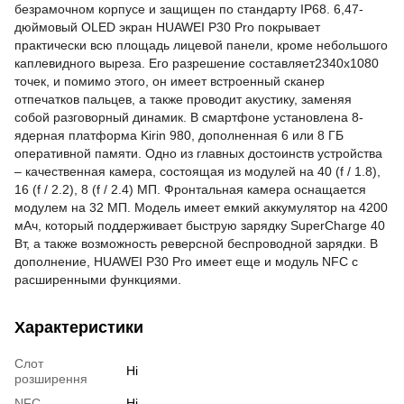
безрамочном корпусе и защищен по стандарту IP68. 6,47-
дюймовый OLED экран HUAWEI P30 Pro покрывает
практически всю площадь лицевой панели, кроме небольшого
каплевидного выреза. Его разрешение составляет
2340х1080
точек, и помимо этого, он имеет встроенный сканер
отпечатков пальцев, а также проводит акустику, заменяя
собой разговорный динамик. В смартфоне установлена 8-
ядерная платформа Kirin 980, дополненная 6 или 8 ГБ
оперативной памяти. Одно из главных достоинств устройства
– качественная камера, состоящая из модулей на 40 (f / 1.8),
16 (f / 2.2), 8 (f / 2.4) МП. Фронтальная камера оснащается
модулем на 32 МП. Модель имеет емкий аккумулятор на 4200
мАч, который поддерживает быструю зарядку SuperCharge 40
Вт, а также возможность реверсной беспроводной зарядки. В
дополнение, HUAWEI P30 Pro имеет еще и модуль NFC с
расширенными функциями.
Характеристики
Слот
Ні
розширення
NFC
Ні