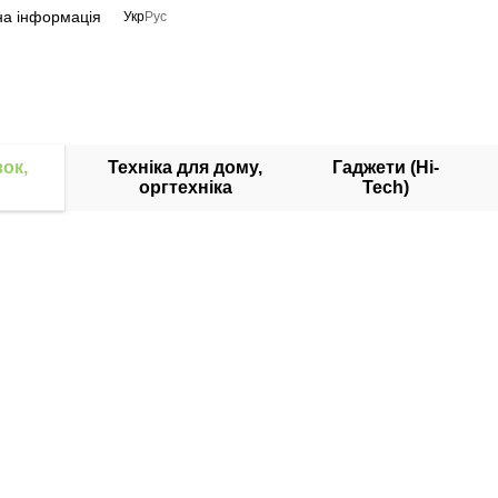
на інформація
Укр
Рус
ок,
Техніка для дому,
Гаджети (Hi-
оргтехніка
Tech)