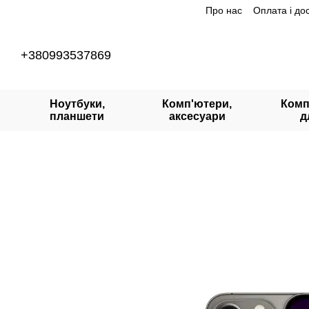
Про нас
Оплата і до
Перейти до основного контенту
+380993537869
Ноутбуки,
Комп'ютери,
Комп
планшети
аксесуари
д