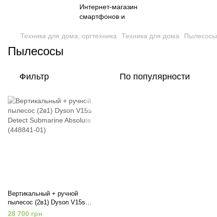
Техника для дома, оргтехника
Техника для дома
Пылесосы
Пылесосы
Фильтр
По популярности
Вертикальный + ручной
пылесос (2в1) Dyson V15s
Detect Submarine Absolute
28 700 грн