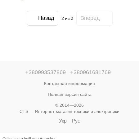
(448841-01)
Назад
Вперед
2
из 2
+380993537869
+380961681769
Контактная информация
Полная версия сайта
© 2014—2026
CTS — Интернет-магазин техники и электроники
Укр
Рус
Online store built with Horoshop