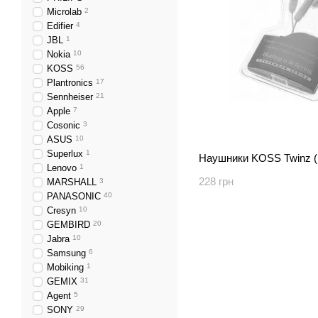
Microlab
2
Edifier
4
JBL
1
Nokia
10
KOSS
56
Plantronics
17
Sennheiser
21
Apple
7
Cosonic
3
ASUS
10
Superlux
1
Наушники KOSS Twinz (
Lenovo
1
228 грн
MARSHALL
3
PANASONIC
40
Cresyn
10
GEMBIRD
20
Jabra
10
Samsung
6
Mobiking
1
GEMIX
31
Agent
5
SONY
29