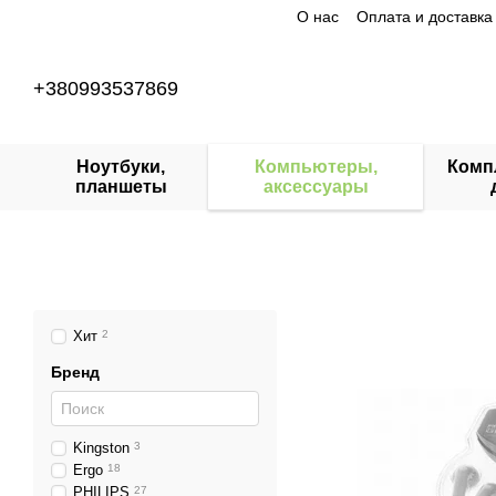
О нас
Оплата и доставка
Перейти к основному контенту
+380993537869
Ноутбуки,
Компьютеры,
Комп
планшеты
аксессуары
Хит
2
Бренд
Kingston
3
Ergo
18
PHILIPS
27