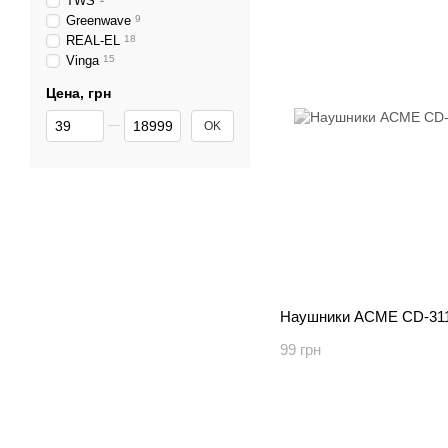
TWS
Greenwave
9
REAL-EL
18
Vinga
15
Цена, грн
От Цена, грн
До Цена, грн
OK
Наушники ACME CD-311
99 грн