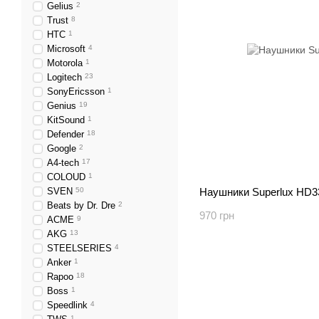
Gelius
2
Trust
8
HTC
1
Microsoft
4
Motorola
1
Logitech
23
SonyEricsson
1
Genius
19
KitSound
1
Defender
18
Google
2
A4-tech
17
COLOUD
1
SVEN
50
Наушники Superlux HD3
Beats by Dr. Dre
2
970 грн
ACME
9
AKG
13
STEELSERIES
4
Anker
1
Rapoo
18
Boss
1
Speedlink
4
1