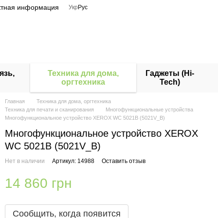
ктная информация
Укр
Рус
язь,
Техника для дома,
Гаджеты (Hi-
оргтехника
Tech)
Главная
Техника для дома, оргтехника
Техника для печати и сканирования
Многофункциональные устройства
Многофункциональное устройство XEROX WC 5021B (5021V_B)
Многофункциональное устройство XEROX
WC 5021B (5021V_B)
Нет в наличии
Артикул: 14988
Оставить отзыв
14 860 грн
Сообщить, когда появится