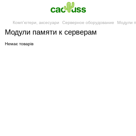
Комп'ютери, аксесуари
Серверное оборудование
Модули п
Модули памяти к серверам
Немає товарів