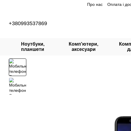
Про нас
Оплата і до
Перейти до основного контенту
+380993537869
Ноутбуки,
Комп'ютери,
Комп
планшети
аксесуари
д