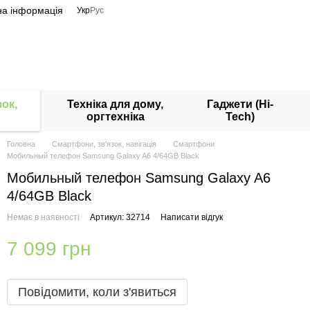
на інформація
Укр
Рус
ок,
Техніка для дому,
Гаджети (Hi-
оргтехніка
Tech)
Головна
Смартфони, зв'язок, навігація
Смартфони
Мобильный телефон Samsung Galaxy A6 4/64GB Black
Мобильный телефон Samsung Galaxy A6
4/64GB Black
Немає в наявності
Артикул: 32714
Написати відгук
7 099 грн
Повідомити, коли з'явиться