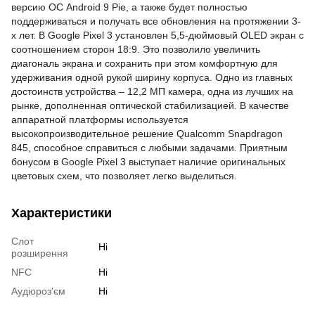
версию ОС Android 9 Pie, а также будет полностью
поддерживаться и получать все обновления на протяжении 3-
х лет. В Google Pixel 3 установлен 5,5-дюймовый OLED экран с
соотношением сторон 18:9. Это позволило увеличить
диагональ экрана и сохранить при этом комфортную для
удерживания одной рукой ширину корпуса. Одно из главных
достоинств устройства – 12,2 МП камера, одна из лучших на
рынке, дополненная
оптической стабилизацией. В качестве
аппаратной платформы используется
высокопроизводительное решение Qualcomm Snapdragon
845, способное справиться с любыми задачами. Приятным
бонусом в Google Pixel 3 выступает наличие оригинальных
цветовых схем, что позволяет легко выделиться.
Характеристики
Слот
Ні
розширення
NFC
Ні
Аудіороз'єм
Ні