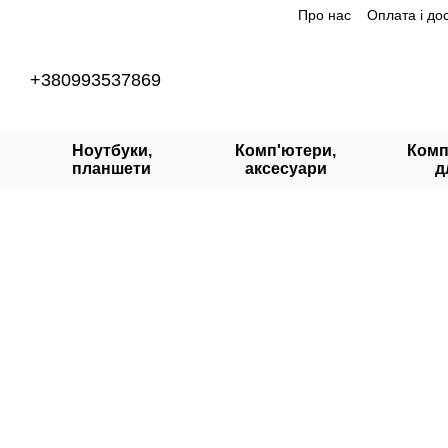
Про нас
Оплата і до
Перейти до основного контенту
+380993537869
Ноутбуки,
Комп'ютери,
Комп
планшети
аксесуари
д