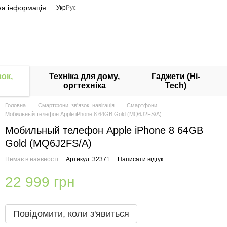
на інформація
Укр
Рус
ок,
Техніка для дому,
Гаджети (Hi-
оргтехніка
Tech)
Головна
Смартфони, зв'язок, навігація
Смартфони
Мобильный телефон Apple iPhone 8 64GB Gold (MQ6J2FS/A)
Мобильный телефон Apple iPhone 8 64GB
Gold (MQ6J2FS/A)
Немає в наявності
Артикул: 32371
Написати відгук
22 999 грн
Повідомити, коли з'явиться