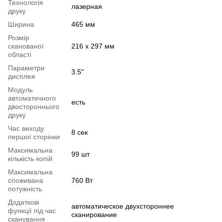
Технологія
лазерная
друку
Ширина
465 мм
Розмір
сканованої
216 x 297 мм
області
Параметри
3.5"
дисплея
Модуль
автоматичного
есть
двостороннього
друку
Час виходу
8 сек
першої сторінки
Максимальна
99 шт
кількість копій
Максимальна
споживана
760 Вт
потужність
Додаткові
автоматическое двухстороннее
функції під час
сканирование
сканування