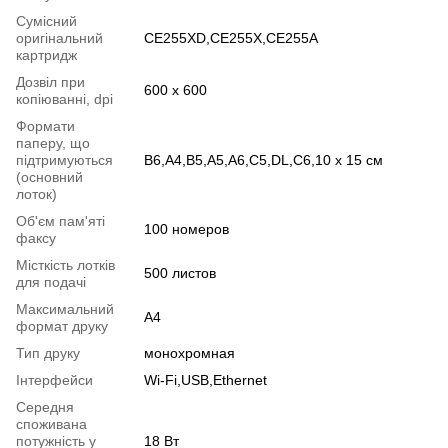
Сумісний
оригінальний
CE255XD,CE255X,CE255A
картридж
Дозвіл при
600 x 600
копіюванні, dpi
Формати
паперу, що
підтримуються
B6,A4,B5,A5,A6,C5,DL,C6,10 x 15 см
(основний
лоток)
Об'єм пам'яті
100 номеров
факсу
Місткість лотків
500 листов
для подачі
Максимальний
A4
формат друку
Тип друку
монохромная
Інтерфейси
Wi-Fi,USB,Ethernet
Середня
споживана
потужність у
18 Вт