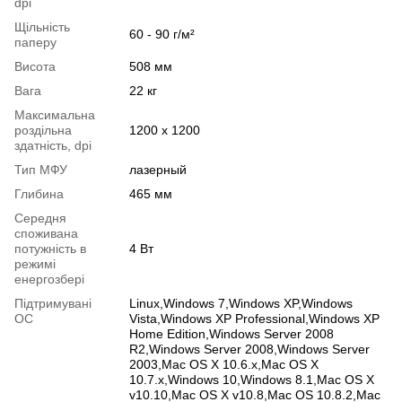
dpi
Щільність
60 - 90 г/м²
паперу
Висота
508 мм
Вага
22 кг
Максимальна
роздільна
1200 х 1200
здатність, dpi
Тип МФУ
лазерный
Глибина
465 мм
Середня
споживана
потужність в
4 Вт
режимі
енергозбері
Підтримувані
Linux,Windows 7,Windows XP,Windows
ОС
Vista,Windows XP Professional,Windows XP
Home Edition,Windows Server 2008
R2,Windows Server 2008,Windows Server
2003,Mac OS X 10.6.x,Mac OS X
10.7.x,Windows 10,Windows 8.1,Mac OS X
v10.10,Mac OS X v10.8,Mac OS 10.8.2,Mac