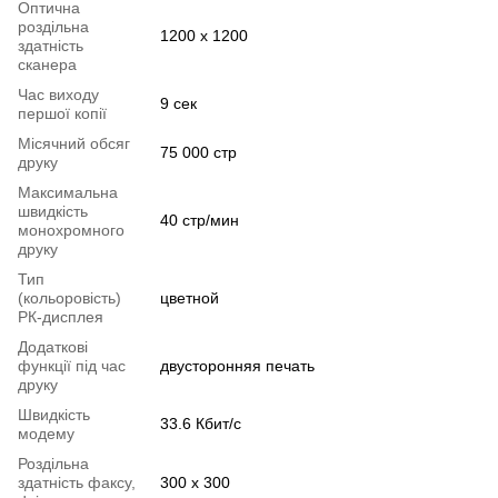
Оптична
роздільна
1200 х 1200
здатність
сканера
Час виходу
9 сек
першої копії
Місячний обсяг
75 000 стр
друку
Максимальна
швидкість
40 стр/мин
монохромного
друку
Тип
(кольоровість)
цветной
РК-дисплея
Додаткові
функції під час
двусторонняя печать
друку
Швидкість
33.6 Кбит/с
модему
Роздільна
здатність факсу,
300 х 300