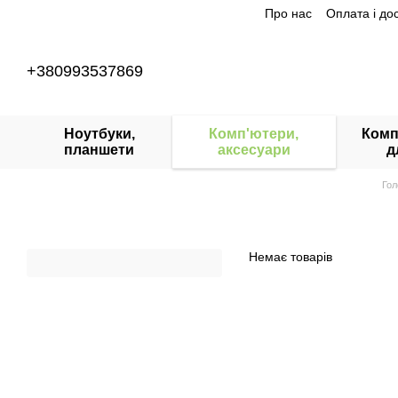
Про нас
Оплата і до
Перейти до основного контенту
+380993537869
Ноутбуки,
Комп'ютери,
Комп
планшети
аксесуари
д
Гол
Немає товарів