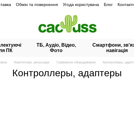
ставка
Обмін та повернення
Угода користувача
Блог
Контакт
лектуючі
ТБ, Аудіо, Відео,
Смартфони, зв'яз
ля ПК
Фото
навігація
овна
Комп'ютери, аксесуари
Серверное оборудование
Контроллеры, адап
Контроллеры, адаптеры