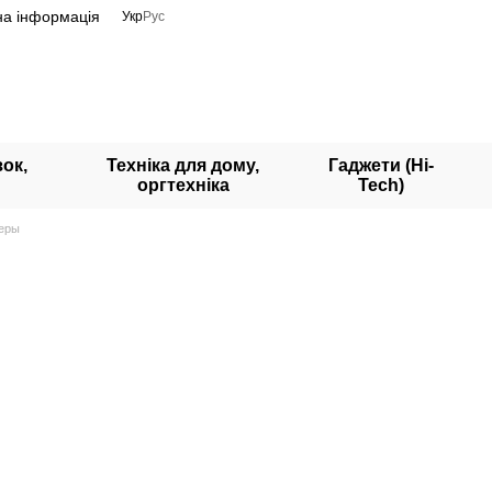
на інформація
Укр
Рус
ок,
Техніка для дому,
Гаджети (Hi-
оргтехніка
Tech)
теры