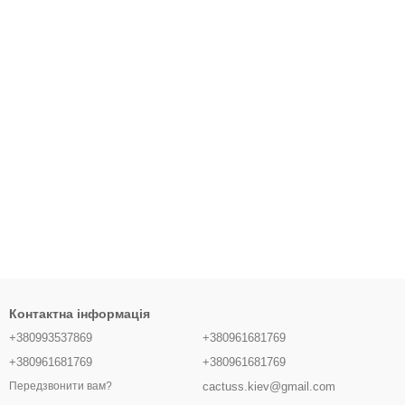
Контактна інформація
+380993537869
+380961681769
+380961681769
+380961681769
cactuss.kiev@gmail.com
Передзвонити вам?