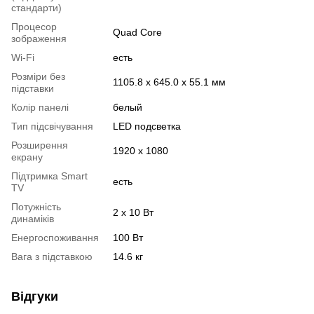
стандарти)
Процесор
Quad Core
зображення
Wi-Fi
есть
Розміри без
1105.8 х 645.0 х 55.1 мм
підставки
Колір панелі
белый
Тип підсвічування
LED подсветка
Розширення
1920 x 1080
екрану
Підтримка Smart
есть
TV
Потужність
2 х 10 Вт
динаміків
Енергоспоживання
100 Вт
Вага з підставкою
14.6 кг
Відгуки