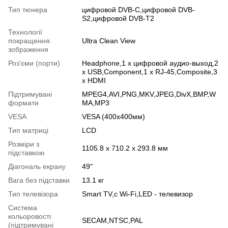
Тип тюнера
цифровой DVB-C,цифровой DVB-
S2,цифровой DVB-T2
Технології
покращення
Ultra Clean View
зображення
Роз'єми (порти)
Headphone,1 х цифровой аудио-выход,2
х USB,Component,1 х RJ-45,Composite,3
х HDMI
Підтримувані
MPEG4,AVI,PNG,MKV,JPEG,DivX,BMP,W
формати
MA,MP3
VESA
VESA (400x400мм)
Тип матриці
LCD
Розміри з
1105.8 х 710.2 х 293.8 мм
підставкою
Діагональ екрану
49"
Вага без підставки
13.1 кг
Тип телевізора
Smart TV,с Wi-Fi,LED - телевизор
Система
кольоровості
SECAM,NTSC,PAL
(підтримувані