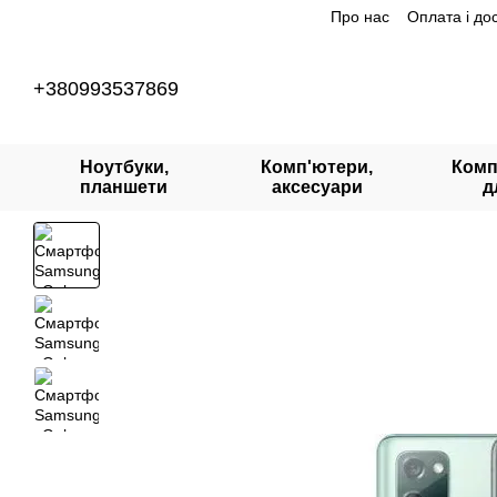
Про нас
Оплата і до
Перейти до основного контенту
+380993537869
Ноутбуки,
Комп'ютери,
Комп
планшети
аксесуари
д