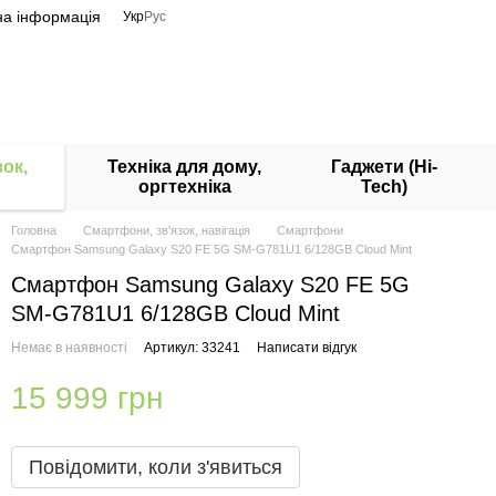
на інформація
Укр
Рус
ок,
Техніка для дому,
Гаджети (Hi-
оргтехніка
Tech)
Головна
Смартфони, зв'язок, навігація
Смартфони
Смартфон Samsung Galaxy S20 FE 5G SM-G781U1 6/128GB Cloud Mint
Смартфон Samsung Galaxy S20 FE 5G
SM-G781U1 6/128GB Cloud Mint
Немає в наявності
Артикул: 33241
Написати відгук
15 999 грн
Повідомити, коли з'явиться