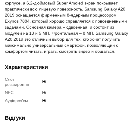
корпусе, а 6,2-дюймовый Super Amoled экран покрывает
практически всю лицевую поверхность. Samsung Galaxy A20
2019 оснащается фирменным 8-ядерным процессором
Exynos 7884, который хорошо справляется с
повседневными
задачами. Основная камера – сдвоенная, и состоит из
модулей на 13 и 5 МП. Фронтальная – 8 МП. Samsung Galaxy
A20 2019 это отличный выбор для тех, кто хочет получить
максимально универсальный смартфон, позволяющий с
комфортом читать, играть, смотреть видео и общаться.
Характеристики
Слот
Ні
розширення
NFC
Ні
Аудіороз'єм
Ні
Відгуки